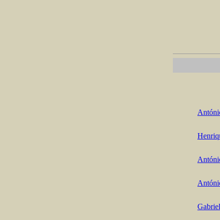
Antóni
Henriq
Antóni
Antóni
Gabrie