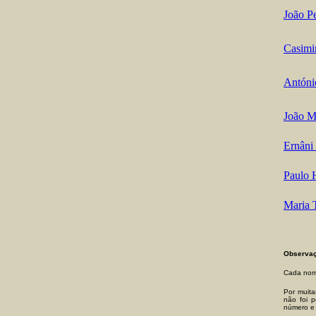
João P
Casimi
Antóni
João M
Ernâni
Paulo 
Maria 
Observaç
Cada nome
Por muita
não foi p
número e 