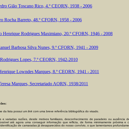
edro Gião Toscano Rico, 4.º CEORN, 1938 - 2006
ro Rocha Barreto, 48.º CFORN, 1958 - 2006
o Henrique Rodrigues Maximiano, 20.º CFORN, 1946 - 2008
anuel Barbosa Silva Nunes, 9.º CFORN, 1941 - 2009
 Rodrigues Lopes, 7.º CEORN, 1942-2010
Henrique Lowndes Marques, 8.º CEORN, 1941 - 2011
Teresa Marques, Secretariado AORN, 1938/2011
ões:
 da lista possui um
link
com uma breve referência bibliográfica do visado.
s e variadas razões, desde motivos familiares, desconhecimento de paradeiro ou ausência de
ossível até agora uma conseguir informação que reflicta, de forma minimamente próxima e c
identificação de camaradas já desaparecidos do nosso convívio, o que lamentamos profundame