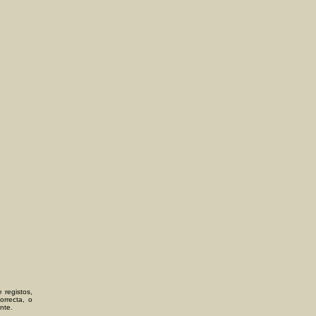
 registos,
orrecta, o
nte.